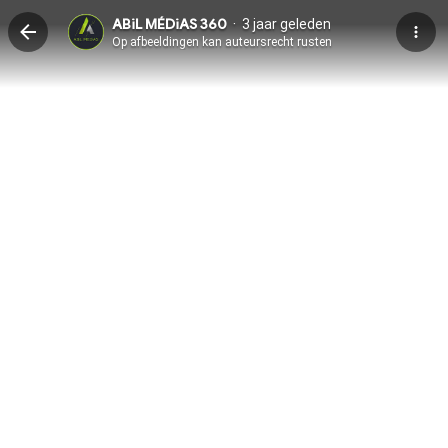
·
ABiL MÉDiAS 360
3 jaar geleden
Op afbeeldingen kan auteursrecht rusten