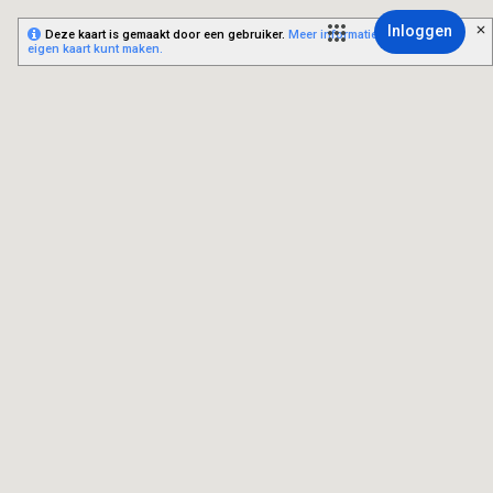
Inloggen
Deze kaart is gemaakt door een gebruiker.
Meer informatie over hoe je je
eigen kaart kunt maken.