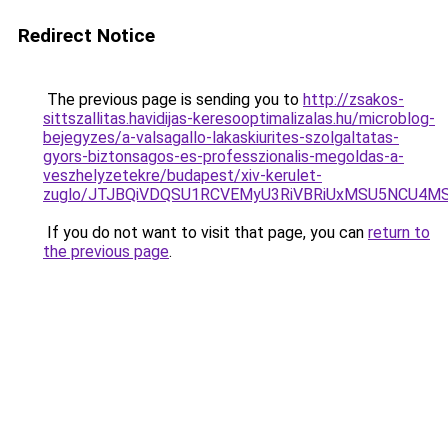
Redirect Notice
The previous page is sending you to
http://zsakos-
sittszallitas.havidijas-keresooptimalizalas.hu/microblog-
bejegyzes/a-valsagallo-lakaskiurites-szolgaltatas-
gyors-biztonsagos-es-professzionalis-megoldas-a-
veszhelyzetekre/budapest/xiv-kerulet-
zuglo/JTJBQiVDQSU1RCVEMyU3RiVBRiUxMSU5NCU4M
If you do not want to visit that page, you can
return to
the previous page
.