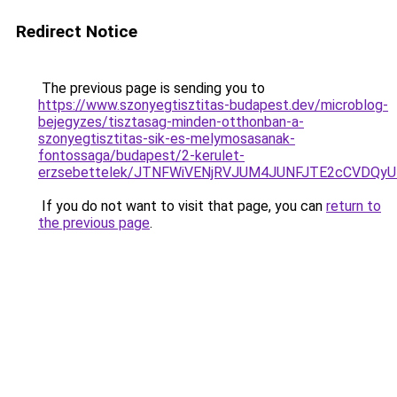
Redirect Notice
The previous page is sending you to
https://www.szonyegtisztitas-budapest.dev/microblog-
bejegyzes/tisztasag-minden-otthonban-a-
szonyegtisztitas-sik-es-melymosasanak-
fontossaga/budapest/2-kerulet-
erzsebettelek/JTNFWiVENjRVJUM4JUNFJTE2cCVDQy
If you do not want to visit that page, you can
return to
the previous page
.