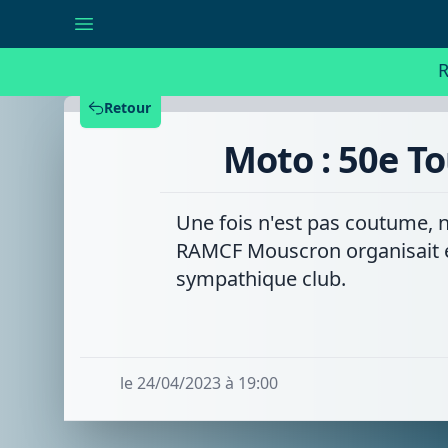
Moto
:
50e
Tour
R
du
Hainaut
pour
Retour
le
RAMCF
Moto : 50e T
Mouscron
Une fois n'est pas coutume, 
RAMCF Mouscron organisait en
sympathique club.
le 24/04/2023 à 19:00