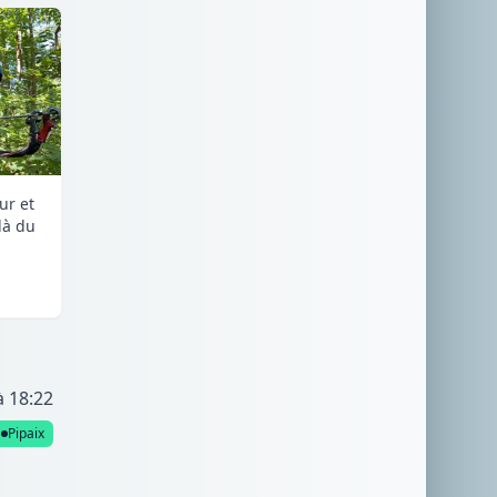
ur et
là du
à 18:22
Pipaix