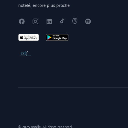
notélé, encore plus proche
Facebook
Instagram
X
TikTok
Threads
Spotify
App Store
Google Play
Conseil de déontologie journalistique
© 2025 notélé. All rights reserved.