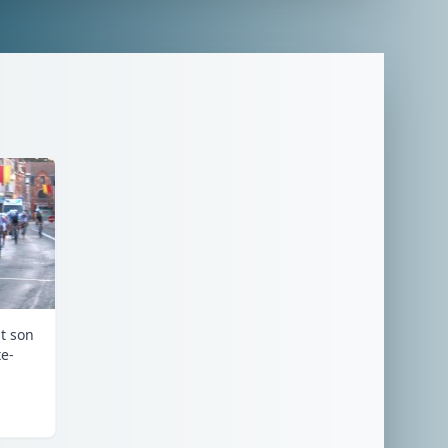
it son
e-