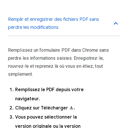
Connectez-vous à Chrome
Remplir et enregistrer des fichiers PDF sans
avec votre compte Google.
perdre les modifications
En haut à droite, cliquez sur
Plus
.
Remplissez un formulaire PDF dans Chrome sans
Cliquez sur
Paramètres
.
perdre les informations saisies. Enregistrez-le,
Sous "Google et vous," cliquez
rouvrez-le et reprenez là où vous en étiez, tout
sur
Services
simplement.
Google/Synchronisation
.
Remplissez le PDF depuis votre
navigateur.
Cliquez sur Télécharger
.
Vous pouvez sélectionner la
version originale ou la version