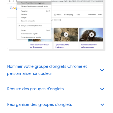
Nommer votre groupe d'onglets Chrome et
personnaliser sa couleur
Réduire des groupes d'onglets
Lorsque vous créez un groupe, les onglets de ce
groupe ont tous la même couleur. Vous pouvez
Réorganiser des groupes d'onglets
attribuer différentes couleurs à différents groupes
Un simple clic suffit pour réduire un groupe d'onglets