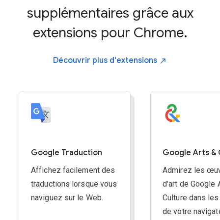
ZOOM ARRIÈRE :
supplémentaires grâce aux
Windows, ChromeOS & Linux:
Ctrl and -
extensions pour Chrome.
Mac:
Command and -
Découvrir plus
d'extensions
ZOOM PAR DÉFAUT :
Windows, ChromeOS & Linux:
Ctrl and 0
Mac:
Command and 0
Google Traduction
Google Arts & 
Affichez facilement des
Admirez les œu
traductions lorsque vous
d'art de Google 
naviguez sur le Web.
Culture dans les
de votre navigat