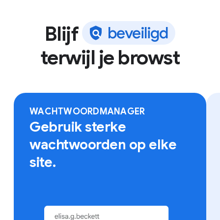
Blijf
b
e
v
e
i
l
i
g
d
terwijl je browst
Log in bij Chrome op elk apparaat voor toegang tot
onder meer bookmarks en opgeslagen wachtwoorden.
WACHTWOORDMANAGER
Gebruik sterke
wachtwoorden op elke
site.