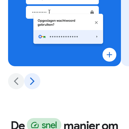
De
manier om
s
n
e
l