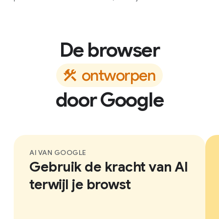
De browser
o
n
t
w
o
r
p
e
n
door Google
AI VAN GOOGLE
Gebruik de kracht van AI
terwijl je browst