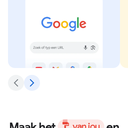
Maak het
en
v
a
n
j
o
u