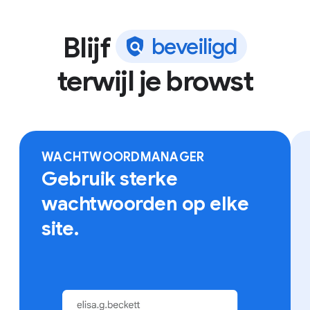
Blijf
b
e
v
e
i
l
i
g
d
terwijl je browst
Log in bij Chrome op elk apparaat voor toegang tot
onder meer bookmarks en opgeslagen wachtwoorden.
WACHTWOORDMANAGER
Gebruik sterke
wachtwoorden op elke
site.