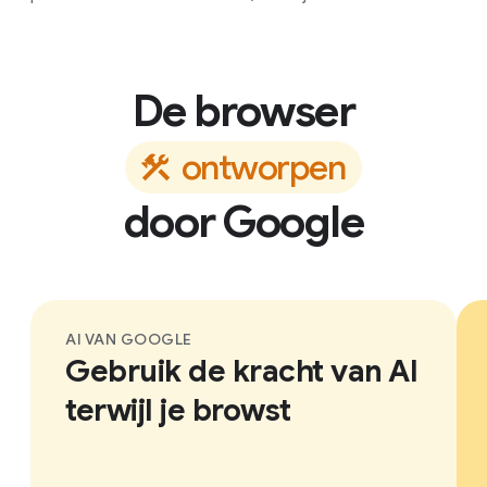
De browser
o
n
t
w
o
r
p
e
n
door Google
AI VAN GOOGLE
Gebruik de kracht van AI
terwijl je browst