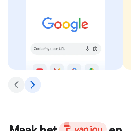
Maak het
en
v
a
n
j
o
u