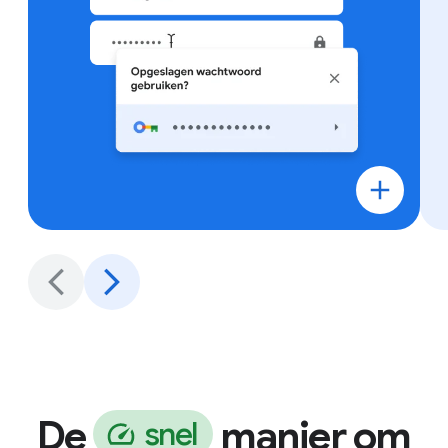
De
manier om
s
n
e
l